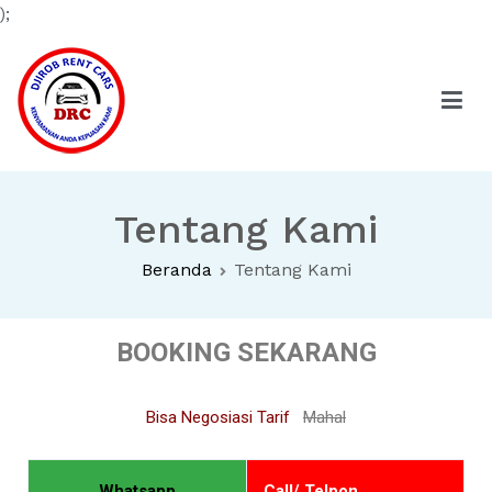
);
Rental Mobil Kupang Djirob Rent Cars
Kenyamanan Anda Kepuasan Kami
Tentang Kami
Beranda
Tentang Kami
BOOKING SEKARANG
Bisa Negosiasi Tarif
Mahal
Whatsapp
Call/ Telpon